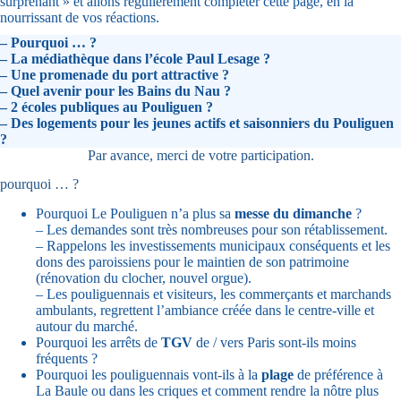
surprenant » et allons régulièrement compléter cette page, en la
nourrissant de vos réactions.
– Pourquoi … ?
– La médiathèque dans l’école Paul Lesage ?
– Une promenade du port attractive ?
– Quel avenir pour les Bains du Nau ?
– 2 écoles publiques au Pouliguen ?
– Des logements pour les jeunes actifs et saisonniers du Pouliguen
?
Par avance, merci de votre participation.
pourquoi … ?
Pourquoi Le Pouliguen n’a plus sa
messe du dimanche
?
– Les demandes sont très nombreuses pour son rétablissement.
– Rappelons les investissements municipaux conséquents et les
dons des paroissiens pour le maintien de son patrimoine
(rénovation du clocher, nouvel orgue).
– Les pouliguennais et visiteurs, les commerçants et marchands
ambulants, regrettent l’ambiance créée dans le centre-ville et
autour du marché.
Pourquoi les arrêts de
TGV
de / vers Paris sont-ils moins
fréquents ?
Pourquoi les pouliguennais vont-ils à la
plage
de préférence à
La Baule ou dans les criques et comment rendre la nôtre plus